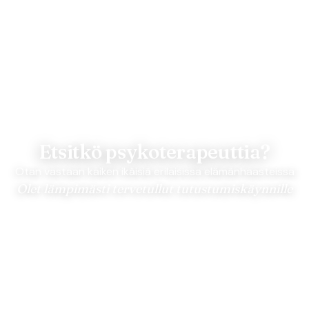
Etsitkö psykoterapeuttia?
Otan vastaan kaiken ikäisiä erilaisissa elämänhaasteissa
Olet lämpimästi tervetullut tutustumiskäynnille